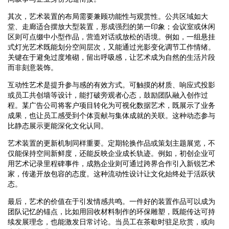
其次，艺术装置的布局需要兼顾功能性与观赏性。公共区域如大
堂、走廊适合摆放大型装置，形成强烈的第一印象；会议室或休闲
区则可点缀中小型作品，营造对话或放松的语境。例如，一组悬挂
式灯光艺术既能划分空间层次，又能通过光影变化调节工作情绪。
关键在于避免过度堆砌，留出呼吸感，让艺术成为自然的生活片段
而非刻意装饰。
互动性艺术是提升参与感的有效方式。可触摸的材质、响应式投影
或员工共创墙等设计，能打破旁观者心态，鼓励团队融入创作过
程。某广告公司将客户项目转化为可视化数据艺术，既展示了业务
成果，也让员工感受到个体贡献与集体成就的关联。这种动态参与
比静态展示更能深化文化认同。
艺术装置的更新机制同样重要。定期轮换作品或策划主题展览，不
仅能保持空间新鲜度，还能反映企业成长轨迹。例如，初创企业可
用艺术记录里程碑事件，成熟企业则可通过跨界合作引入新锐艺术
家，传递开放包容的态度。这种流动性设计让文化始终处于活跃状
态。
最后，艺术的价值在于引发情感共鸣。一件好的装置作品可以成为
团队记忆的锚点，比如用回收材料制作的环保雕塑，既能传达可持
续发展理念，也能激发日常讨论。当员工在茶歇时驻足欣赏，或向