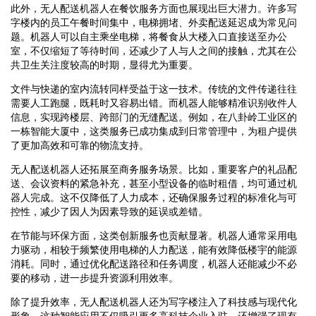
此外，无人配送机器人在餐饮服务方面也展现出巨大潜力。许多写
字楼内的员工午餐时间集中，电梯拥堵、外卖配送延迟成为常见问
题。机器人可以自主乘坐电梯，将餐食从大楼入口直接送至办公
室，不仅缩短了等待时间，还减少了人与人之间的接触，尤其在公
共卫生关注度较高的时期，显得尤为重要。
文件与快递的室内流转同样受益于这一技术。传统的文件传递往往
需要人工跑腿，既耗时又容易出错。而机器人能够精准识别收件人
信息，实现跨楼层、跨部门的无缝配送。例如，在八卦岭工业区的
一栋智能大厦中，这类服务已成功集成到日常管理中，为租户提供
了更加高效和可靠的物流支持。
无人配送机器人还拓展至商务服务场景。比如，重要客户的礼品配
送、会议资料的紧急补充，甚至小型设备的临时租借，均可通过机
器人完成。这不仅降低了人力成本，还确保服务过程的标准化与可
控性，减少了因人为因素导致的延误或差错。
在节能与环保方面，这类创新服务也贡献显著。机器人通常采用电
力驱动，相较于频繁使用电梯的人力配送，能有效降低楼宇的能源
消耗。同时，通过优化配送路径和任务调度，机器人还能减少不必
要的移动，进一步提升资源利用效率。
除了提升效率，无人配送机器人还为写字楼注入了科技感与现代化
形象。这种智能应用不仅吸引更多高科技企业入驻，还增强了现有