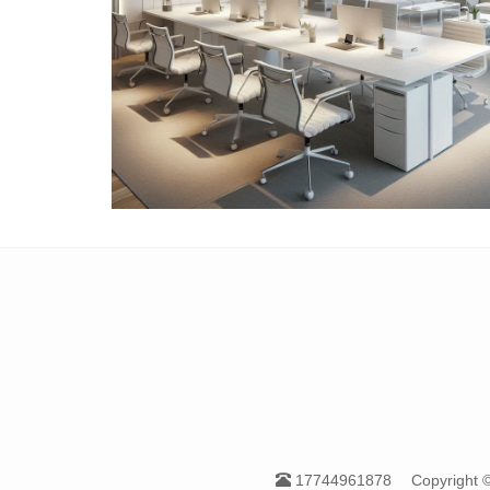
17744961878
Copyrigh