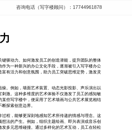
咨询电话（写字楼顾问）：17744961878
力
关键驱动力。如何激发员工的创造潜能，提升团队的整体
动作为一种新兴的办公文化手段，逐渐被引入写字楼办公
造富有活力和创意氛围，助力员工突破思维定势，激发灵
枯燥。例如，墙面艺术装置、动态光影投影、声乐演出以
官刺激。这种多维度的艺术体验不仅激发了员工的感知敏
的某些写字楼中，便采用了艺术墙画与公共艺术展览相结
不断探索创意边界。
作过程，能够更深刻地感知艺术所传递的情感与理念。这
颖想法的产生。例如，组织主题绘画、即兴表演或音乐创
激发多元思维碰撞。通过多样化的艺术互动，员工在轻松