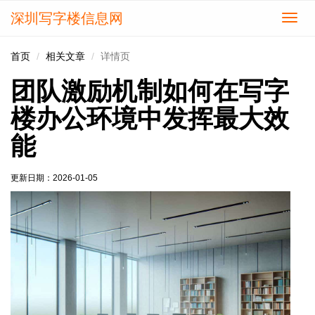
深圳写字楼信息网
切
换
导
首页
相关文章
详情页
航
团队激励机制如何在写字
楼办公环境中发挥最大效
能
更新日期：
2026-01-05