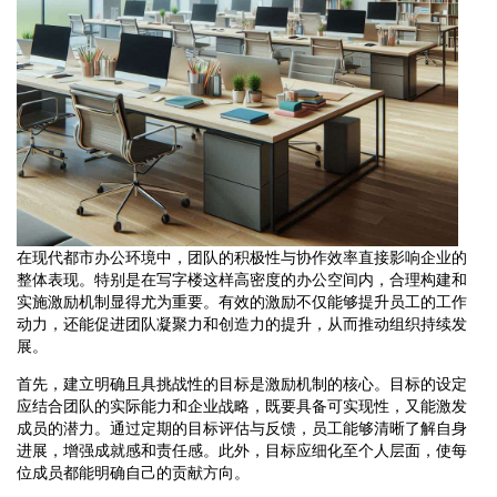
在现代都市办公环境中，团队的积极性与协作效率直接影响企业的
整体表现。特别是在写字楼这样高密度的办公空间内，合理构建和
实施激励机制显得尤为重要。有效的激励不仅能够提升员工的工作
动力，还能促进团队凝聚力和创造力的提升，从而推动组织持续发
展。
首先，建立明确且具挑战性的目标是激励机制的核心。目标的设定
应结合团队的实际能力和企业战略，既要具备可实现性，又能激发
成员的潜力。通过定期的目标评估与反馈，员工能够清晰了解自身
进展，增强成就感和责任感。此外，目标应细化至个人层面，使每
位成员都能明确自己的贡献方向。