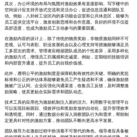
其次，办公环境的布局与氛围对激励效果有直接影响。写字楼中的
空间设计应支持开放式交流和灵活办公，促进信息流通和团队互
动。例如，八卦岭工业区内的多功能会议室和公共休息区，能够为
员工提供交流平台，激发创新思维和合作意愿。良好的环境不仅提
高舒适度，也成为激励员工主动参与的重要因素。
在激励内容的设计上，除了传统的物质奖励，非物质激励同样不可
忽视。认可与表彰、职业发展机会以及心理支持等措施能够满足员
工多层次的需求。管理者应根据团队成员的个性差异，采用多样化
的激励方式，增强员工归属感和忠诚度。例如，定期组织技能培训
和内部晋升通道，提升员工的自我价值感。
此外，透明公平的激励制度是保障机制有效性的关键。明确的奖惩
标准和公正的评估体系能够避免员工产生疑虑和不满，确保激励措
施被广泛认同。企业应强化沟通渠道，收集员工反馈，及时调整激
励策略，使其更贴合实际需求和团队动态。
技术工具的应用也为激励机制注入新的活力。利用数字化管理平台
可以实现目标跟踪、绩效评估和奖励发放的自动化，提升管理效率
和透明度。同时，通过数据分析深入洞察团队行为和需求，帮助制
定更具针对性的激励方案，推动团队不断向更高水平发展。
团队领导力在激励过程中扮演着不可替代的角色。领导者应具备敏
锐的洞察力和人文关怀精神，能够及时发现团队成员的优劣势，并