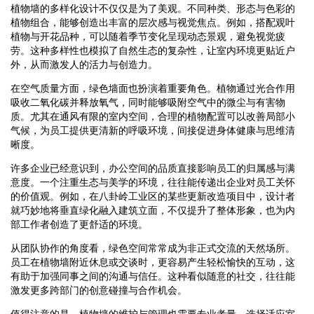
植物墙的多样化设计不仅仅是为了美观。不同种类、形态与色彩的
植物组合，能够创造出丰富的层次感与视觉焦点。例如，搭配观叶
植物与开花品种，可以随着季节变化呈现动态景观，避免视觉疲
劳。这种多样性也模拟了自然生态的复杂性，让室内环境更贴近户
外，从而激发人的活力与创造力。
在空气质量方面，绿色墙面也扮演着重要角色。植物通过光合作用
吸收二氧化碳并释放氧气，同时能够吸附空气中的微尘与有害物
质。尤其在通风有限的室内空间，合理的植物配置可以改善局部小
气候，为员工提供更清新的呼吸环境，间接促进身体健康与思维清
晰度。
许多企业已经意识到，办公空间的品质直接影响员工的归属感与满
意度。一个注重生态与美学的环境，往往能传递出企业对员工关怀
的价值观。例如，在八卦岭工业区的某些更新改造项目中，设计者
就巧妙地将垂直绿化融入建筑立面，不仅提升了整体形象，也为内
部工作者创造了更舒适的环境。
从团队协作的角度看，绿色空间常常成为非正式交流的天然场所。
员工在植物墙附近休息或交谈时，更容易产生轻松愉快的互动，这
有助于加强同事之间的沟通与信任。这种看似随意的社交，往往能
激发更多跨部门的创意碰撞与合作机会。
值得注意的是，植物墙的维护与管理也需要专业考量。选择适应室