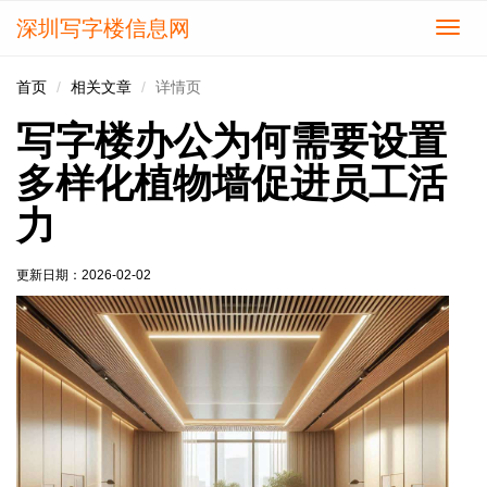
深圳写字楼信息网
切
换
导
首页
相关文章
详情页
航
写字楼办公为何需要设置
多样化植物墙促进员工活
力
更新日期：
2026-02-02