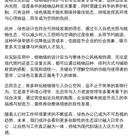
内光照、湿度条件的植物品种至关重要，同时需建立科学的养护机
制。只有这样，绿色墙面才能长期保持最佳状态，持续发挥其环境
与心理效益，而非成为空间的负担。
此外，绿色设计也符合可持续发展的理念。通过引入自然光照与植
物生态，可以减少对人工照明与空调的过度依赖，从而节约能源。
这种环保举措不仅降低运营成本，也能提升企业的社会形象，吸引
更多关注健康与环保的人才加入。
在实际应用中，植物墙的设计应当与整体办公风格相协调。无论是
现代简约还是工业复古风，都可以通过植物品种、排列方式与辅助
材质的搭配，实现和谐统一。关键在于理解空间的功能与使用者的
需求，让绿色元素真正服务于人的体验。
总而言之，将多样化植物墙引入办公空间，远不止于简单的装饰行
为。它是基于环境心理学、生态学与人力资源管理等多重考量下的
综合决策。通过营造贴近自然的氛围，企业能够有效提升员工的幸
福感与创造力，最终推动整体绩效的良性发展。
随着人们对工作环境要求的不断提高，绿色办公已成为不可忽视的
趋势。未来，我们或许会看到更多创新性的生态设计融入日常办
公，让自然与工作真正融为一体，持续为现代职场注入活力与灵
感。