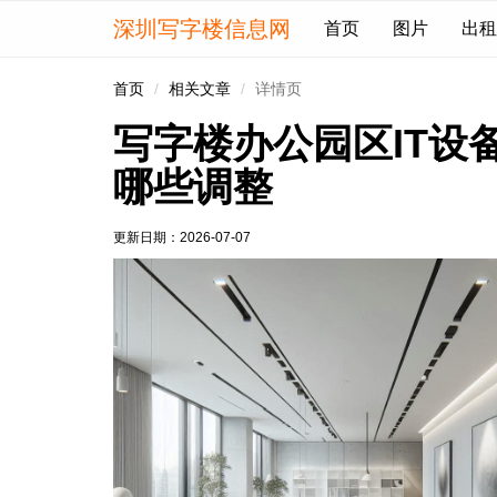
深圳写字楼信息网
首页
图片
出租
首页
相关文章
详情页
写字楼办公园区IT
哪些调整
更新日期：
2026-07-07