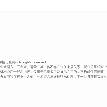
-- All rights reserved.
业管理方、开发商、运营方等主体不存在任何隶属关系、授权关系或商业
机构或广告展示内容，仅用于信息参考及展示之目的，不构成任何招商、
页面内容存在不当之处，可通过合法途径联系处理，本平台将在核实后及