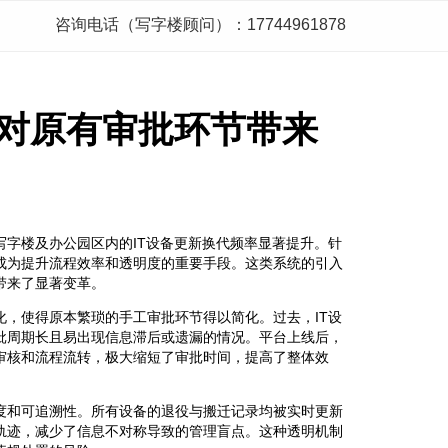
咨询电话（写字楼顾问）：17744961878
将对原有审批环节带来
字楼及办公园区内的IT设备更新换代频率显著提升。针
成为提升流程效率和透明度的重要手段。这类系统的引入
带来了显著变革。
，使得原本繁琐的手工审批环节得以简化。过去，IT设
批周期长且易出现信息滞后或遗漏的情况。平台上线后，
审核和流程流转，极大缩短了审批时间，提高了整体效
度和可追溯性。所有设备的退役与搬迁记录均被实时更新
轨迹，减少了信息不对称导致的管理盲点。这种透明机制