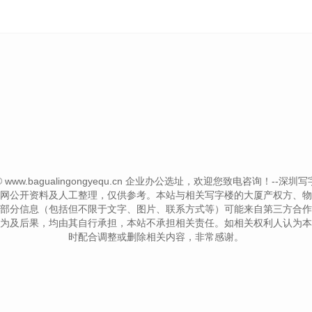
t © www.bagualingongyequ.cn 企业办公选址，欢迎您致电咨询！--深圳写字楼信息网
网公开资料及人工整理，仅供参考。本站与相关写字楼的大厦产权方、物
部分信息（包括但不限于文字、图片、联系方式等）可能来自第三方合作
为及后果，均由其自行承担，本站不承担相关责任。如相关权利人认为本
时配合调整或删除相关内容，非常感谢。