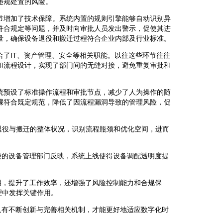
违规处置的风险。
节增加了技术保障。系统内置的规则引擎能够自动识别异
符合规定等问题，并及时向审批人员发出警示，促使其进
量，确保设备退役和搬迁过程符合企业内部及行业标准。
了IT、资产管理、安全等相关职能。以往这些环节往往
和流程设计，实现了部门间的无缝对接，避免重复审批和
。
统预设了标准操作流程和审批节点，减少了人为操作的随
骤符合既定规范，降低了因流程漏洞导致的管理风险，促
退役与搬迁的整体状况，识别流程瓶颈和优化空间，进而
楼的设备管理部门反映，系统上线使得设备调配透明度提
期，提升了工作效率，还增强了风险控制能力和合规保
理中发挥关键作用。
只有不断创新与完善相关机制，才能更好地适应数字化时